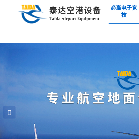
必赢电子竞技
必赢电子竞
技