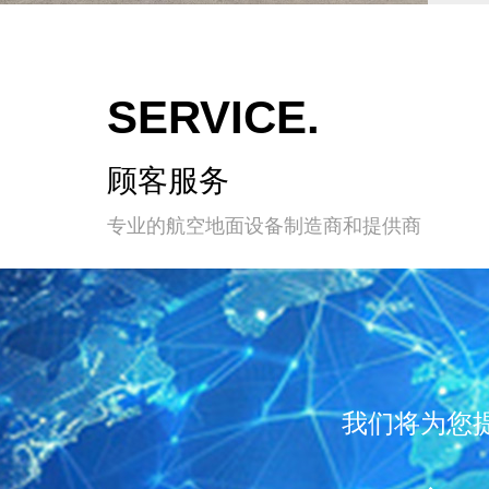
SERVICE.
顾客服务
专业的航空地面设备制造商和提供商
我们将为您