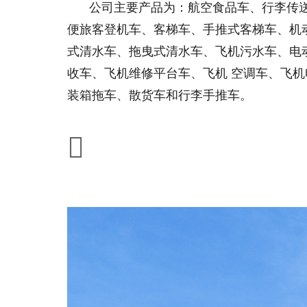
公司主要产品为：航空食品车、行李传
便旅客登机车、客梯车、手推式客梯车、机
式清水车、拖曳式清水车、飞机污水车、电
收车、飞机维修平台车、飞机 空调车、飞
装箱拖车、散货车和行李手推车。